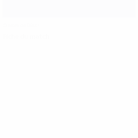
📺 Nom de Díaz!
Fiche du match