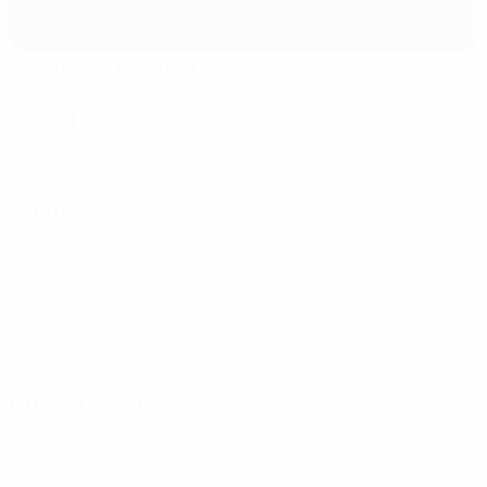
Estádio Municipal de Braga
Braga
ciel nuageux
18°
Le terrain est impeccable
Humidité: 75%
Vent: 17 km/ h
Arbitres
Arbitre
Serdar Gözübüyük
NED
Arbitres assistants
Erwin Zeinstra
NED
Johan
Balder
NED
Arbitre assistant vidéo
Dennis Higler
NED
Assistant de l'Arbitre Assistant Vidéo
Rob Dieperink
NED
Quatrième arbitre
Marc Nagtegaal
NED
Dossiers de presse
Accédez aux informations mises à jour minute par minute pour
chaque match.