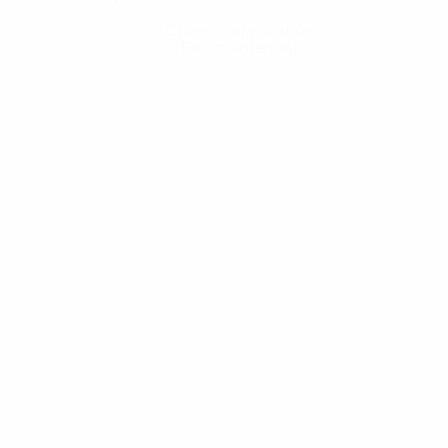
Obtenir l'application
Pas maintenant