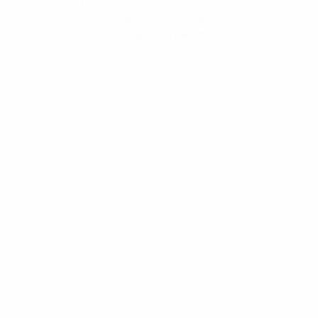
Obtenir l'application
Pas maintenant