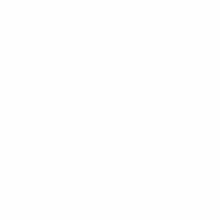
Obtenir l'application
Pas maintenant