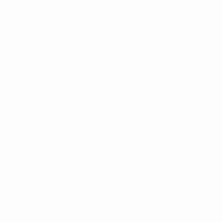
Obtenir l'application
Pas maintenant