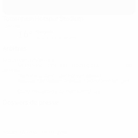
Tottenham Hotspur Stadium
Londres
nuageux
16°
Le terrain est souple
Arbitres
Arbitre
Danny Makkelie
NED
Arbitres assistants
Hessel Steegstra
NED
Jan
de Vries
NED
Arbitre assistant vidéo
Pol van Boekel
NED
Assistant de l'Arbitre Assistant Vidéo
Dennis Higler
NED
Quatrième arbitre
Jochem Kamphuis
NED
Dossiers de presse
Accédez aux informations mises à jour minute par minute pour
chaque match.
Accéder aux dossiers de presse