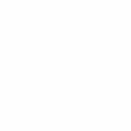
Obtenir l'application
Pas maintenant