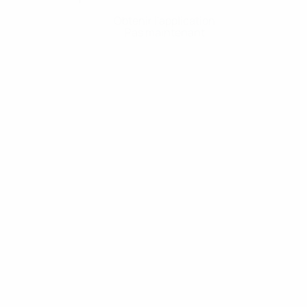
Obtenir l'application
Pas maintenant