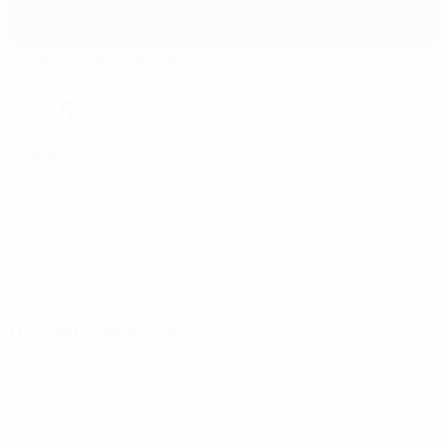
Estadio Metropolitano
Madrid
soirée partiellement nuageuse
5°
Le terrain est souple
Arbitres
Arbitre
Slavko Vinčić
SVN
Arbitres assistants
Tomaž Klančnik
SVN
Andraž Kovačič
SVN
Arbitre assistant vidéo
Pol van Boekel
NED
Assistant de l'Arbitre Assistant Vidéo
Jochem
Kamphuis
NED
Quatrième arbitre
Nejc Kajtazovic
SVN
Dossiers de presse
Accédez aux informations mises à jour minute par minute pour
chaque match.
Accéder aux dossiers de presse