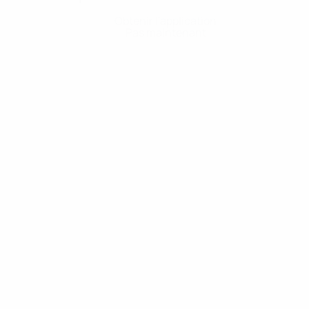
Obtenir l'application
Pas maintenant