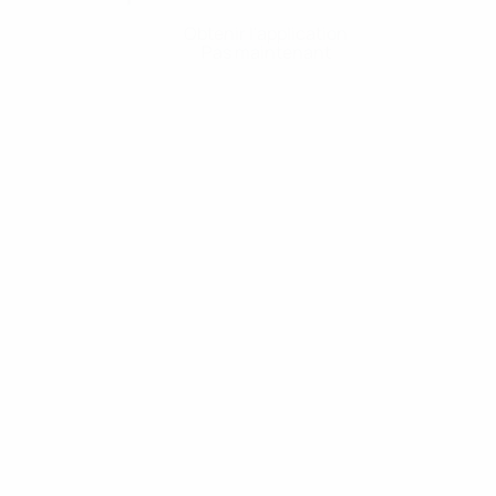
Obtenir l'application
Pas maintenant