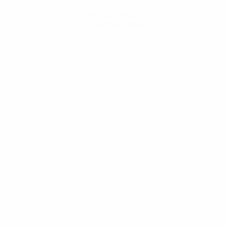
Obtenir l'application
Pas maintenant