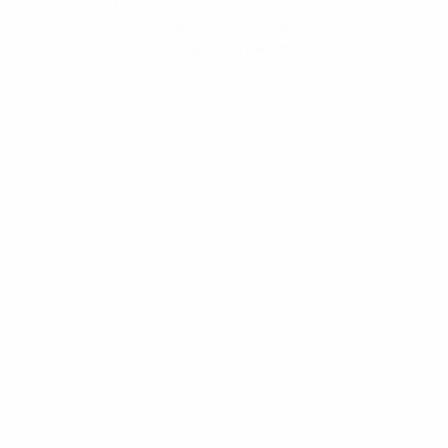
Obtenir l'application
Pas maintenant