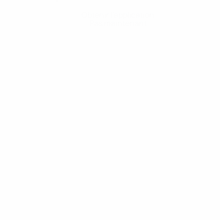
Obtenir l'application
Pas maintenant