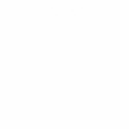
Obtenir l'application
Pas maintenant