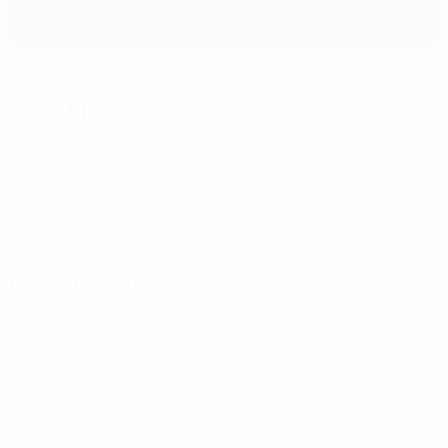
Stadionul Dr. Constantin Rădulescu
Cluj-Napoca
soirée partiellement nuageuse
21°
Le terrain est impeccable
Arbitres
Arbitre
Yigal Frid
ISR
Arbitres assistants
Nati Dotan
ISR
Omer
Barbiro
ISR
Quatrième arbitre
Eitan Shmuelevitz
ISR
Dossiers de presse
Accédez aux informations mises à jour minute par minute pour
chaque match.
Accéder aux dossiers de presse