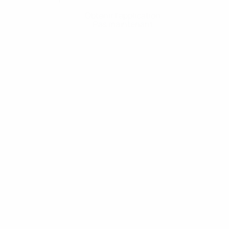
Obtenir l'application
Pas maintenant