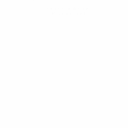
Obtenir l'application
Pas maintenant