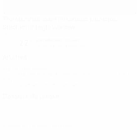
The Marshall Józef Piłsudski's Municipal
Stadium of Legia Warsaw
Varsovie
partiellement couvert
22°
Le terrain est impeccable
Arbitres
Arbitre
Vitali Meshkov
RUS
Arbitres assistants
Aleksei Lunev
RUS
Dmitry
Safyan
RUS
Quatrième arbitre
Igor Panin
RUS
Dossiers de presse
Accédez aux informations mises à jour minute par minute pour
chaque match.
Accéder aux dossiers de presse