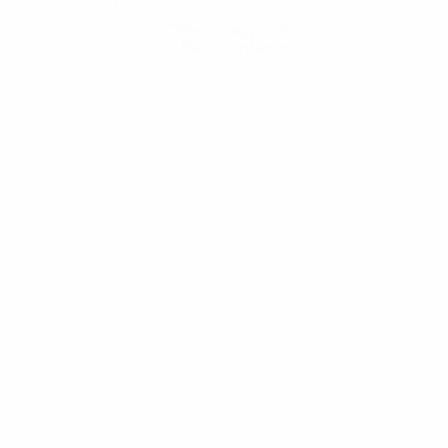
Obtenir l'application
Pas maintenant