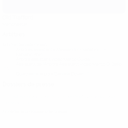
Old Trafford
Manchester
Arbitres
Arbitre
Daniele Orsato
ITA
Arbitres assistants
Alessandro Giallatini
ITA
Fabiano Preti
ITA
Arbitre assistant vidéo
Marco Guida
ITA
Assistant de l'Arbitre Assistant Vidéo
Marco Di Bello
ITA
Quatrième arbitre
Daniele Doveri
ITA
Dossiers de presse
Accédez aux informations mises à jour minute par minute pour
chaque match.
Accéder aux dossiers de presse