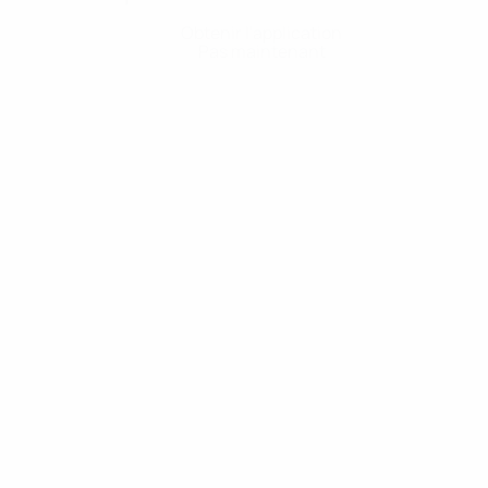
Obtenir l'application
Pas maintenant