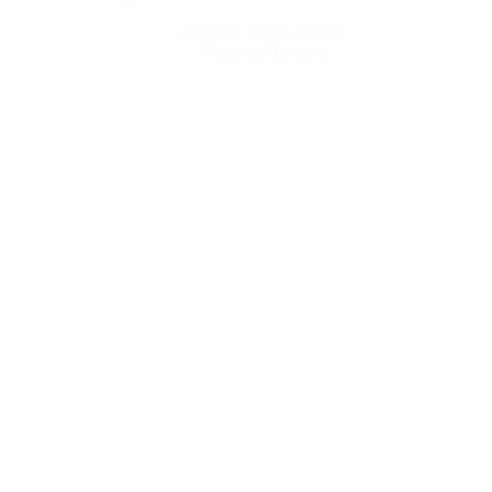
Obtenir l'application
Pas maintenant