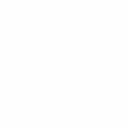
Obtenir l'application
Pas maintenant