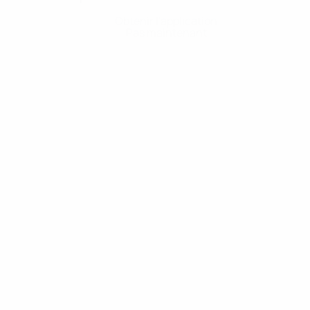
Obtenir l'application
Pas maintenant