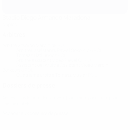
Stadio Diego Armando Maradona
Naples
Arbitres
Arbitre
Szymon Marciniak
POL
Arbitres assistants
Paweł Sokolnicki
POL
Tomasz Listkiewicz
POL
Arbitre assistant vidéo
Pawel Gil
POL
Assistant de l'Arbitre Assistant Vidéo
Marcin
Borkowski
POL
Quatrième arbitre
Tomasz Musiał
POL
Dossiers de presse
Accédez aux informations mises à jour minute par minute pour
chaque match.
Accéder aux dossiers de presse