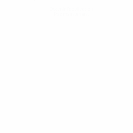
Obtenir l'application
Pas maintenant