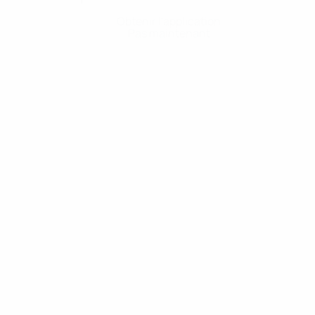
Obtenir l'application
Pas maintenant