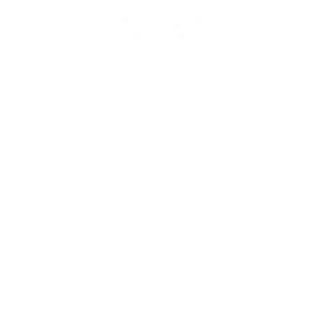
Obtenir l'application
Pas maintenant