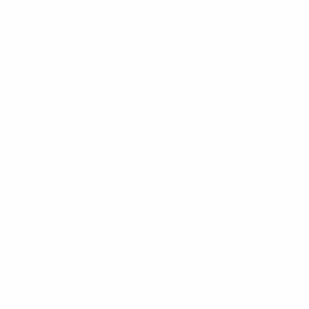
Obtenir l'application
Pas maintenant