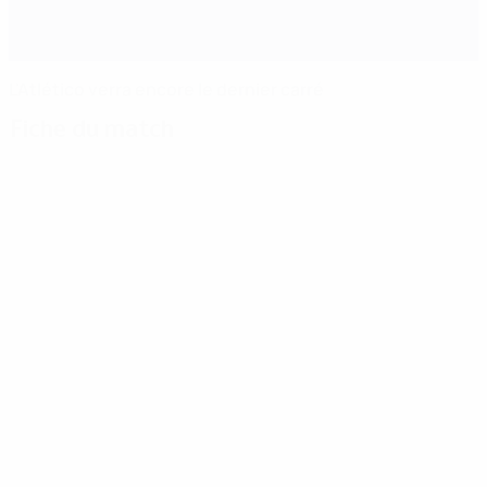
L'Atlético verra encore le dernier carré
Fiche du match