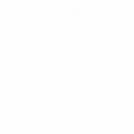
Obtenir l'application
Pas maintenant