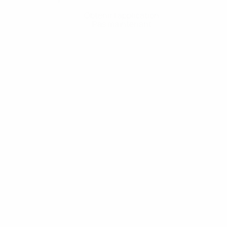
Obtenir l'application
Pas maintenant