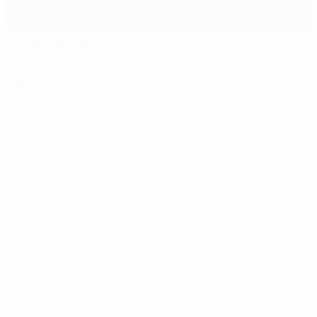
St. Jakob-Park
Bâle
Arbitres
Arbitre
Aleksei Kulbakov
BLR
Arbitres assistants
Dzmitry Zhuk
BLR
Oleg
Maslyanko
BLR
Arbitres assistants supplémentaires
Denis
Scherbakov
BLR
Viktar Shymusik
BLR
Quatrième arbitre
Yury Khomchanka
BLR
Dossiers de presse
Accédez aux informations mises à jour minute par minute pour
chaque match.
Accéder aux dossiers de presse