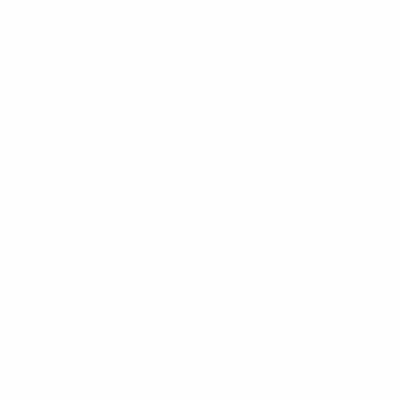
Obtenir l'application
Pas maintenant