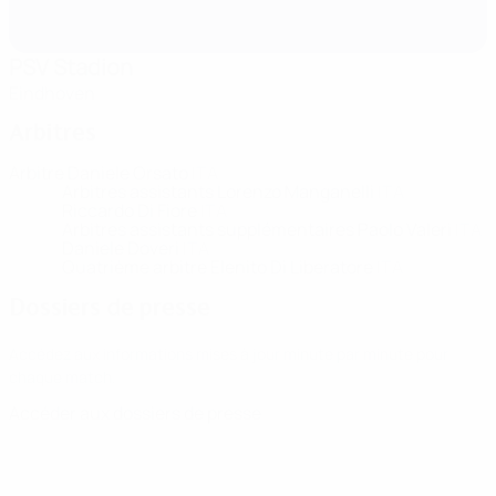
PSV Stadion
Eindhoven
Arbitres
Arbitre
Daniele Orsato
ITA
Arbitres assistants
Lorenzo Manganelli
ITA
Riccardo Di Fiore
ITA
Arbitres assistants supplémentaires
Paolo Valeri
ITA
Daniele Doveri
ITA
Quatrième arbitre
Elenito Di Liberatore
ITA
Dossiers de presse
Accédez aux informations mises à jour minute par minute pour
chaque match.
Accéder aux dossiers de presse