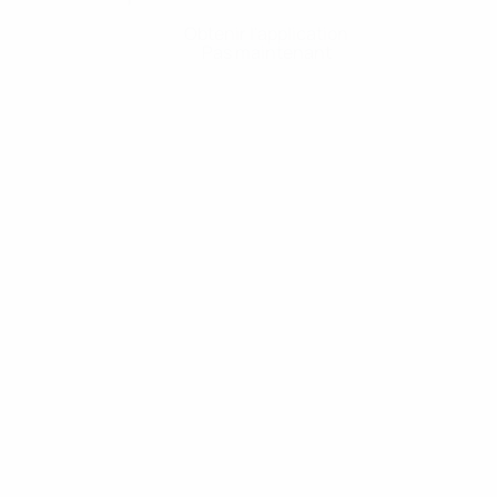
Obtenir l'application
Pas maintenant