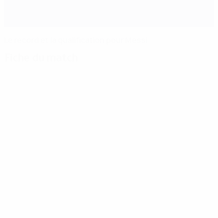
Le record et la qualification pour Messi
Fiche du match