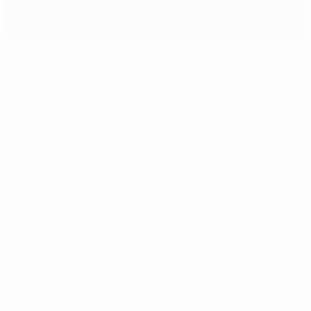
Un Chelsea record surclasse Maribor
Fiche du match