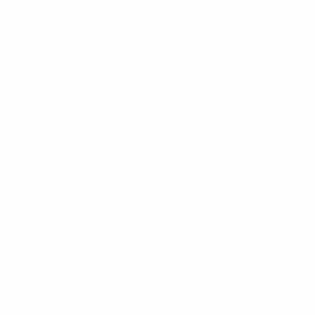
Obtenir l'application
Pas maintenant