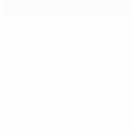
Le Barça et Messi triomphent de Milan
Fiche du match