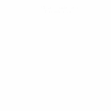
Obtenir l'application
Pas maintenant