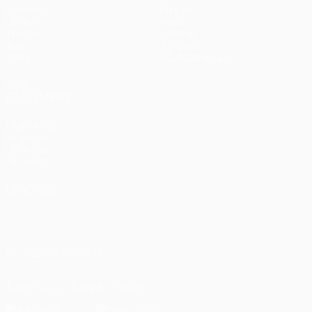
Matches
Équipes
UEFA.tv
Infos
Tirages
Histoire
Jeux
À propos
Stats
Boutique (clubs)
VOIR
ÉGALEMENT
fr.UEFA.com
Fondation
UEFA pour
l'enfance
LANGUES
Français
English
Français
Deutsch
Русский
Español
Italiano
Português
العربية
SUIVEZ-NOUS SUR
Télécharger l'appli officielle