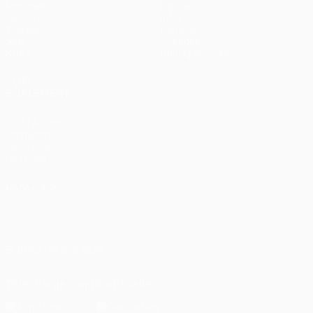
Matches
Équipes
UEFA.tv
Infos
Tirages
Histoire
Jeux
À propos
Stats
Boutique (clubs)
VOIR
ÉGALEMENT
fr.UEFA.com
Fondation
UEFA pour
l'enfance
LANGUES
Français
English
Français
Deutsch
Русский
Español
Italiano
Português
العربية
SUIVEZ-NOUS SUR
Télécharger l'appli officielle