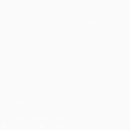
Matches
Équipes
UEFA.tv
Infos
Tirages
Histoire
Jeux
À propos
Stats
Boutique (clubs)
VOIR
ÉGALEMENT
fr.UEFA.com
Fondation
UEFA pour
l'enfance
LANGUES
Français
English
Français
Deutsch
Русский
Español
Italiano
Português
العربية
SUIVEZ-NOUS SUR
Télécharger l'appli officielle