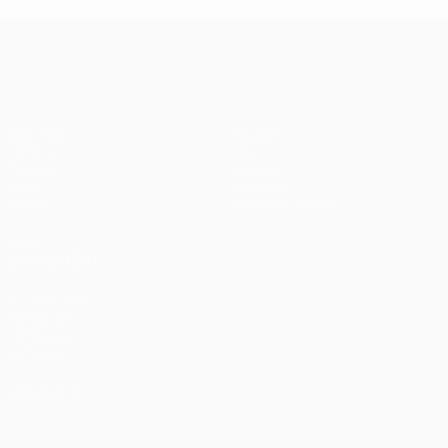
UEFA Champions League
Matches
Équipes
UEFA.tv
Infos
Tirages
Histoire
Jeux
À propos
Stats
Boutique (clubs)
VOIR
ÉGALEMENT
fr.UEFA.com
Fondation
UEFA pour
l'enfance
LANGUES
Français
English
Français
Deutsch
Русский
Español
Italiano
Português
العربية