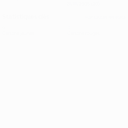
21/11/2005 (20)
Statistiques clés
Voir toutes les stats
0
0
Cartons jaunes
Cartons rouges