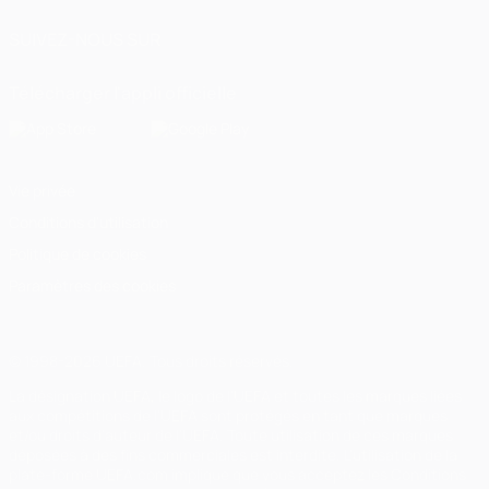
SUIVEZ-NOUS SUR
Télécharger l'appli officielle
Vie privée
Conditions d'utilisation
Politique de cookies
Paramètres des cookies
© 1998-2026 UEFA. Tous droits réservés.
La désignation UEFA, le logo de l'UEFA et toutes les marques liées
aux compétitions de l'UEFA sont protégés en tant que marques
et/ou droits d'auteur de l'UEFA. Toute utilisation de ces marques
déposées à des fins commerciales est interdite. L'utilisation de la
plate-forme UEFA.com implique que vous acceptez les Conditions