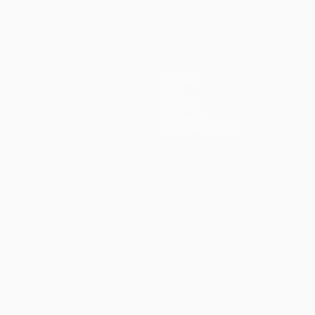
Équipes
Infos
Histoire
À propos
Boutique (clubs)
Português
العربية