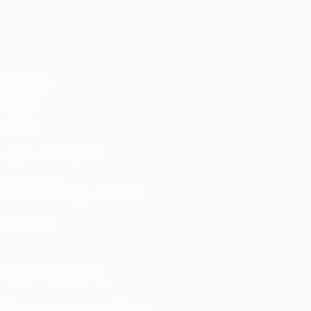
UEFA Champions League
Matches
UEFA.tv
Tirages
Jeux
Stats
VOIR ÉGALEMENT
fr.UEFA.com
Fondation UEFA pour l'enfance
LANGUES
Français
English
Français
Deutsch
Русский
Español
Italiano
SUIVEZ-NOUS SUR
Télécharger l'appli officielle