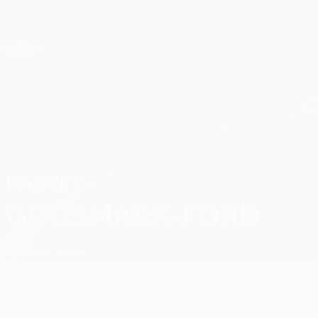
Passer
au
contenu
Champions League officielle
principal
Scores &amp; Fantasy foot en direct
UEFA Champions League
Harvey Godsmark-Ford 2026/27
HARVEY
GODSMARK-FORD
The New Saints
Accueil
Stats
Défenseur
POSTE
Angleterre
PAYS