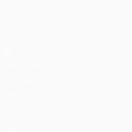
UEFA Champions League
Matches
UEFA.tv
Tirages
Jeux
Stats
VOIR ÉGALEMENT
fr.UEFA.com
Fondation UEFA pour l'enfance
LANGUES
Français
English
Français
Deutsch
Русский
Español
Italiano
SUIVEZ-NOUS SUR
Télécharger l'appli officielle