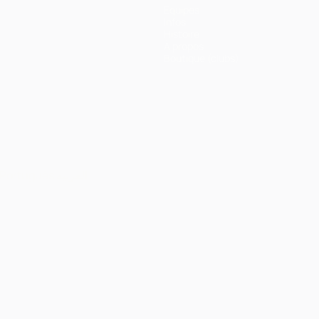
Équipes
Infos
Histoire
À propos
Boutique (clubs)
Português
العربية