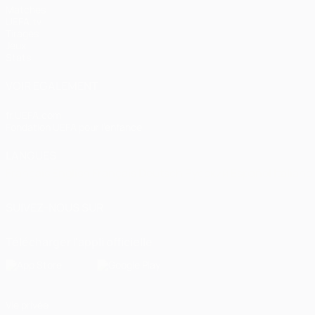
Matches
UEFA.tv
Tirages
Jeux
Stats
VOIR ÉGALEMENT
fr.UEFA.com
Fondation UEFA pour l'enfance
LANGUES
Français
English
Français
Deutsch
Русский
Español
Italiano
SUIVEZ-NOUS SUR
Télécharger l'appli officielle
Vie privée